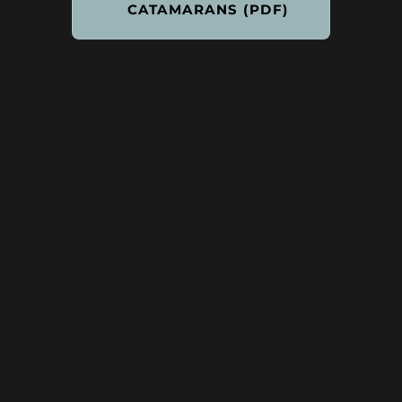
CATAMARANS (PDF)
Contact
Besoin de plus d’informations ? Vous avez
des questions ? Laissez-nous vos
coordonnées et nous vous répondrons dans
les plus brefs délais.