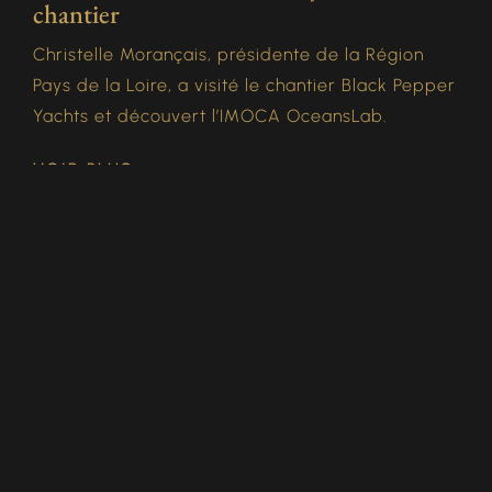
chantier
Christelle Morançais, présidente de la Région
Pays de la Loire, a visité le chantier Black Pepper
Yachts et découvert l’IMOCA OceansLab.
VOIR PLUS
Contact
Besoin de plus d’informations ? Vous avez
des questions ? Laissez-nous vos
coordonnées et nous vous répondrons dans
les plus brefs délais.